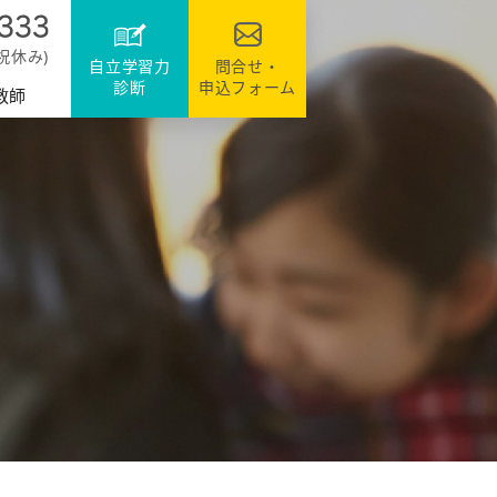
達
ファミリーのシステム
資格・検定対策
援
日祝休み)
自立学習力
問合せ・
診断
申込フォーム
教師