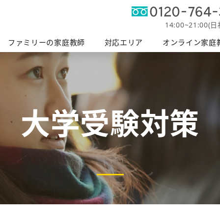
オンライン
軽度発
帯広エリア
富士エリア
ファミリーの授業
釧路エリア
家庭教師
障がい支
14:00~21:00(
へ
ファミリーの家庭教師
対応エリア
オンライン家庭
大学受験対策