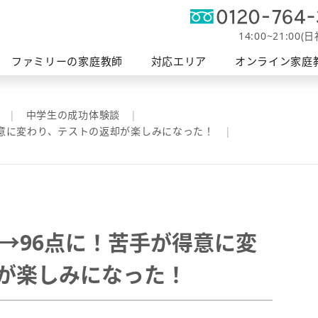
オンライン
軽度発
帯広エリア
富士エリア
ファミリーの授業
釧路エリア
家庭教師
障がい支
14:00~21:00(
へ
ファミリーの家庭教師
対応エリア
オンライン家庭
中学生の成功体験談
得意に変わり、テストの返却が楽しみになった！
台→96点に！苦手が得意に変
が楽しみになった！