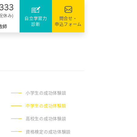
達
ファミリーのシステム
資格・検定対策
援
日祝休み)
自立学習力
問合せ・
診断
申込フォーム
教師
小学生の成功体験談
中学生の成功体験談
高校生の成功体験談
資格検定の成功体験談