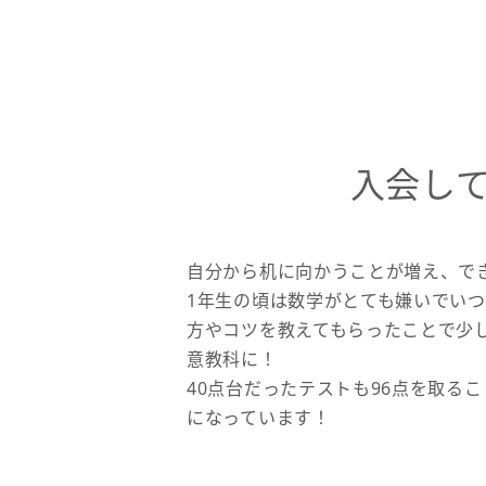
入会し
自分から机に向かうことが増え、で
1年生の頃は数学がとても嫌いでい
方やコツを教えてもらったことで少
意教科に！
40点台だったテストも96点を取る
になっています！