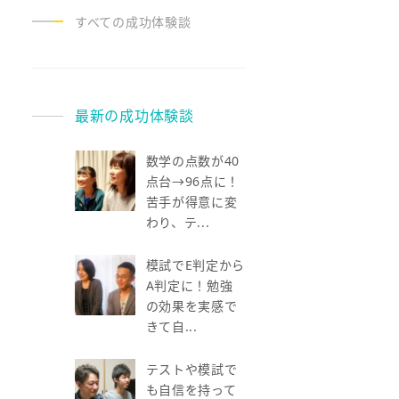
すべての成功体験談
最新の成功体験談
数学の点数が40
点台→96点に！
苦手が得意に変
わり、テ...
模試でE判定から
A判定に！勉強
の効果を実感で
きて自...
テストや模試で
も自信を持って