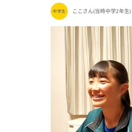
ここさん(当時中学2年生)
中学生