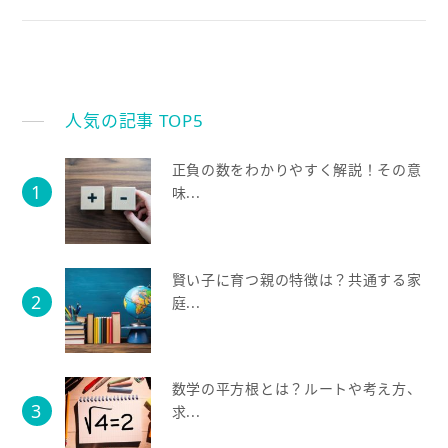
人気の記事 TOP5
正負の数をわかりやすく解説！その意
味...
賢い子に育つ親の特徴は？共通する家
庭...
数学の平方根とは？ルートや考え方、
求...