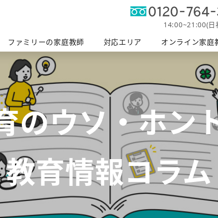
オンライン
軽度発
帯広エリア
富士エリア
ファミリーの授業
釧路エリア
家庭教師
障がい支
14:00~21:00(
へ
ファミリーの家庭教師
対応エリア
オンライン家庭
育のウソ・ホン
教育情報コラム