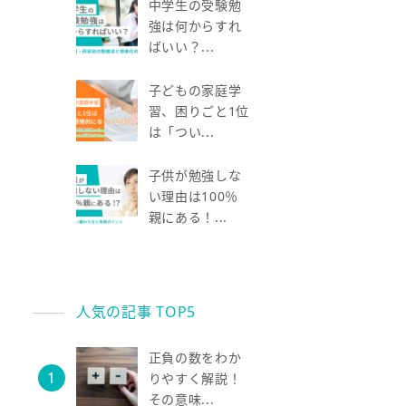
中学生の受験勉
強は何からすれ
ばいい？...
子どもの家庭学
習、困りごと1位
は「つい...
子供が勉強しな
い理由は100％
親にある！...
人気の記事 TOP5
正負の数をわか
りやすく解説！
その意味...