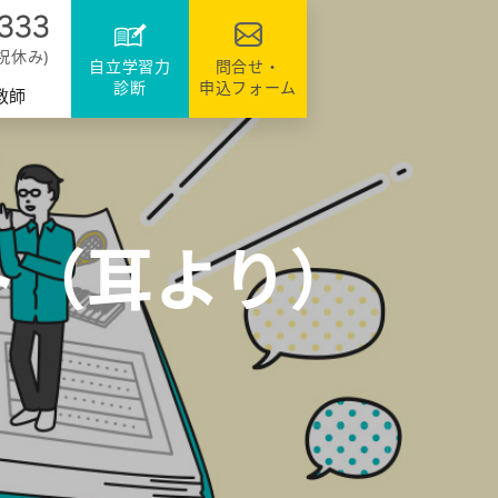
達
ファミリーのシステム
資格・検定対策
援
日祝休み)
自立学習力
問合せ・
診断
申込フォーム
教師
ト（耳より）