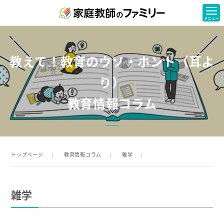
教えて！教育のウソ・ホント（耳よ
り）
教育情報コラム
トップページ
教育情報コラム
雑学
雑学