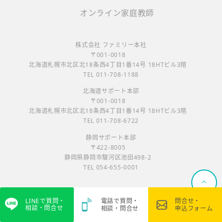
オンライン家庭教師
株式会社 ファミリー本社
〒001-0018
北海道札幌市北区北18条西4丁目1番14号 18HTビル3階
TEL 011-708-1188
北海道サポート本部
〒001-0018
北海道札幌市北区北18条西4丁目1番14号 18HTビル3階
TEL 011-708-6722
静岡サポート本部
〒422-8005
静岡県静岡市駿河区池田498-2
TEL 054-655-0001
教えて！教育のウソ・ホント（耳より）
LINEで質問・
電話で質問・
問合せ・
相談・問合せ
相談・問合せ
申込フォーム
サイトマップ