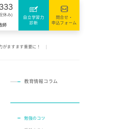
達
ファミリーのシステム
資格・検定対策
援
日祝休み)
自立学習力
問合せ・
診断
申込フォーム
教師
力がますます重要に！
教育情報コラム
勉強のコツ