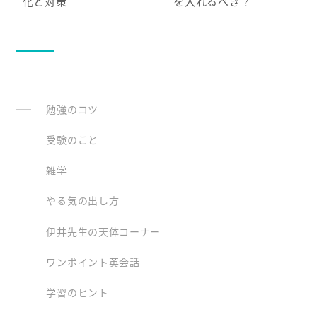
化と対策
を入れるべき？
勉強のコツ
受験のこと
雑学
やる気の出し方
伊井先生の天体コーナー
ワンポイント英会話
学習のヒント