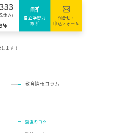
達
ファミリーのシステム
資格・検定対策
援
日祝休み)
自立学習力
問合せ・
診断
申込フォーム
教師
説します！
教育情報コラム
勉強のコツ