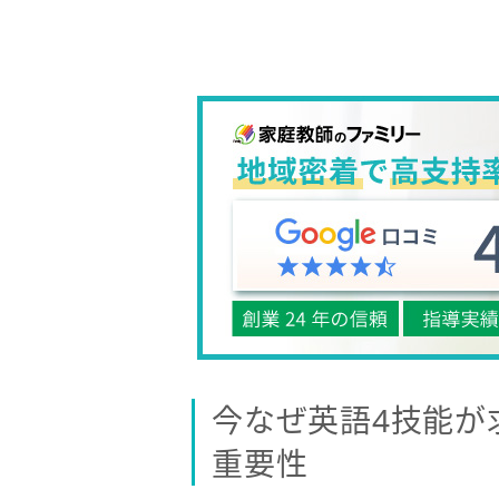
今なぜ英語4技能が
重要性