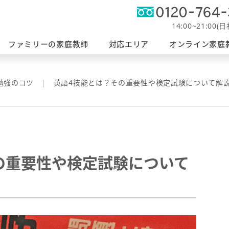
オンライン
軽度発
帯広エリア
富士エリア
ファミリーの授業
釧路エリア
家庭教師
障がい支
14:00~21:00(
へ
ファミリーの家庭教師
対応エリア
オンライン家庭
勉強のコツ
英語4技能とは？その重要性や検定試験について解
の重要性や検定試験について