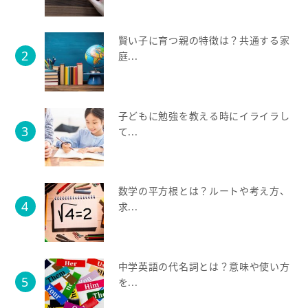
賢い子に育つ親の特徴は？共通する家
庭...
子どもに勉強を教える時にイライラし
て...
数学の平方根とは？ルートや考え方、
求...
中学英語の代名詞とは？意味や使い方
を...