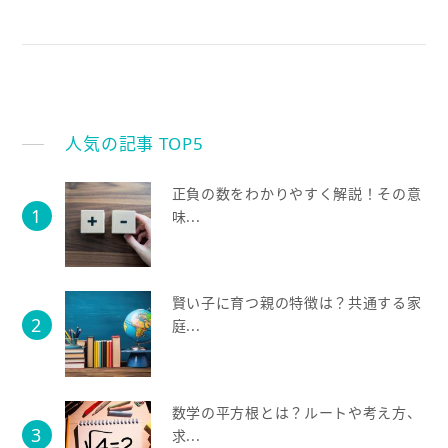
人気の記事 TOP5
正負の数をわかりやすく解説！その意
味...
賢い子に育つ親の特徴は？共通する家
庭...
数学の平方根とは？ルートや考え方、
求...