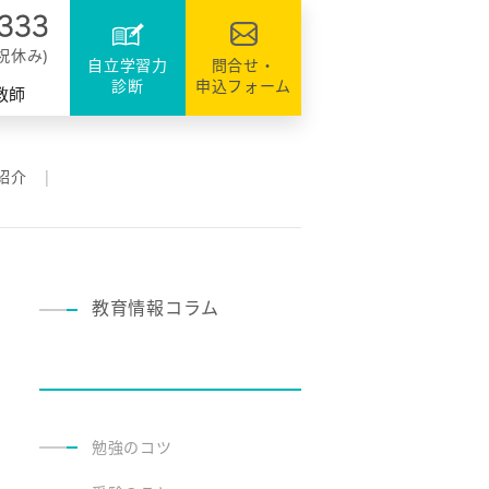
達
ファミリーのシステム
資格・検定対策
援
日祝休み)
自立学習力
問合せ・
診断
申込フォーム
教師
紹介
教育情報コラム
勉強のコツ