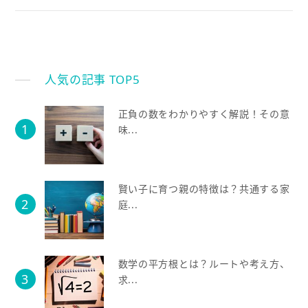
人気の記事 TOP5
正負の数をわかりやすく解説！その意
味...
賢い子に育つ親の特徴は？共通する家
庭...
数学の平方根とは？ルートや考え方、
求...