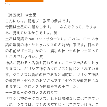
伊井
【第五夜】 ★土星
こんにちは。認定プロ教師の伊井です。
今回は土星のお話をします。……なんで？って、そりゃ
あ、見えているからですよ。笑
土星は英語で”saturn”（サターン）。これは、ローマ神
話の農耕の神・サトゥルヌスの名前が由来です。日本で
の名前が『土星』なのも、農耕の神→土の神→土星って
ところでしょうか。笑
神話が変わると名前も変わります。ローマ神話のサトゥ
ルヌスは、ギリシア神話のクロノスと同じとされていま
す。クロノスは農耕の神であると同時に、ギリシア神話
の最高神・ゼウスのお父さんです！ゼウスが最高神にな
るまでは、クロノスが神様たちの王でした。
ーーある日のクロノスの独り言
『ワシは神の王クロノス。ヒトは農耕なしには生きてい
けぬ。つまりは、ワシのお陰でヒトは生きていける。こ