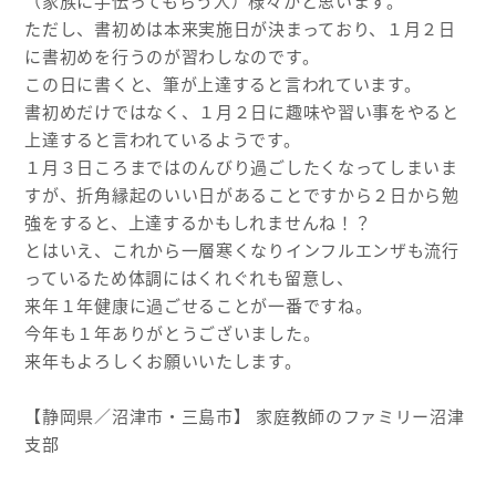
（家族に手伝ってもらう人）様々かと思います。
ただし、書初めは本来実施日が決まっており、１月２日
に書初めを行うのが習わしなのです。
この日に書くと、筆が上達すると言われています。
書初めだけではなく、１月２日に趣味や習い事をやると
上達すると言われているようです。
１月３日ころまではのんびり過ごしたくなってしまいま
すが、折角縁起のいい日があることですから２日から勉
強をすると、上達するかもしれませんね！？
とはいえ、これから一層寒くなりインフルエンザも流行
っているため体調にはくれぐれも留意し、
来年１年健康に過ごせることが一番ですね。
今年も１年ありがとうございました。
来年もよろしくお願いいたします。
【静岡県／沼津市・三島市】 家庭教師のファミリー沼津
支部