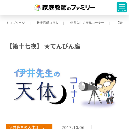
トップページ
教育情報コラム
伊井先生の天体コーナー
【第十七
【第十七夜】 ★てんびん座
2017.10.06
伊井先生の天体コーナー