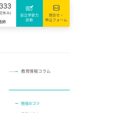
達
ファミリーのシステム
資格・検定対策
援
日祝休み)
自立学習力
問合せ・
診断
申込フォーム
教師
教育情報コラム
勉強のコツ