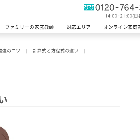
オンライン
軽度発
帯広エリア
富士エリア
ファミリーの授業
釧路エリア
家庭教師
障がい支
14:00~21:00(
へ
ファミリーの家庭教師
対応エリア
オンライン家庭
勉強のコツ
計算式と方程式の違い
い