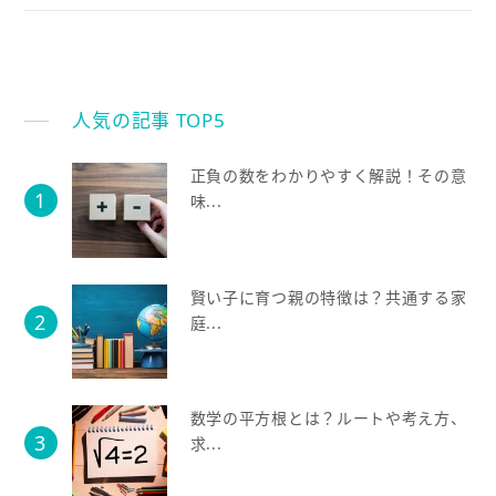
人気の記事 TOP5
正負の数をわかりやすく解説！その意
味...
賢い子に育つ親の特徴は？共通する家
庭...
数学の平方根とは？ルートや考え方、
求...