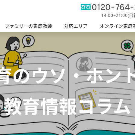
オンライン
軽度発
帯広エリア
富士エリア
ファミリーの授業
釧路エリア
家庭教師
障がい支
14:00~21:00(
へ
ファミリーの家庭教師
対応エリア
オンライン家庭
育のウソ・ホン
教育情報コラム