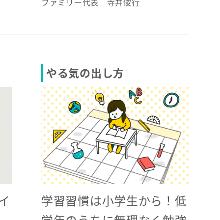
ファミリー代表 寺井俊行
やる気の出し方
学習習慣は小学生から！低
イ