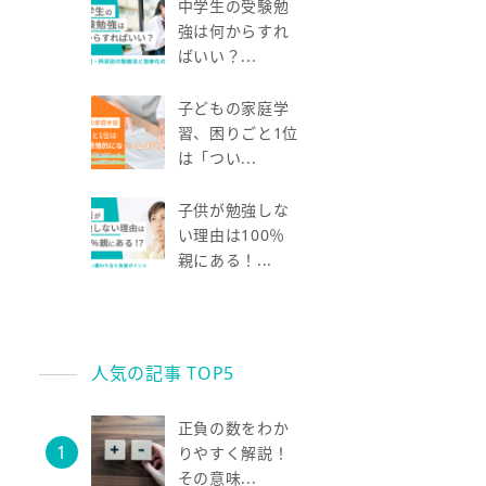
中学生の受験勉
強は何からすれ
ばいい？...
子どもの家庭学
習、困りごと1位
は「つい...
子供が勉強しな
い理由は100％
親にある！...
人気の記事 TOP5
正負の数をわか
りやすく解説！
その意味...