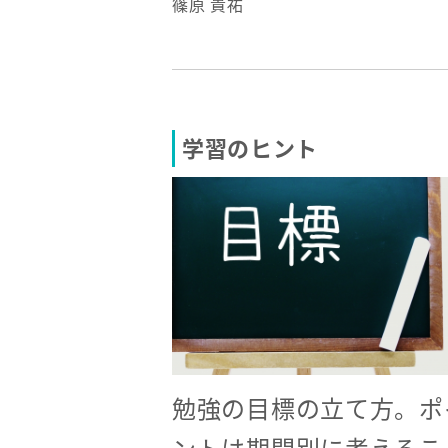
篠原 貴祐
学習のヒント
勉強の目標の立て方。ポ