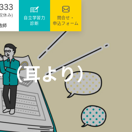
達
ファミリーのシステム
資格・検定対策
援
日祝休み)
自立学習力
問合せ・
診断
申込フォーム
教師
ト（耳より）